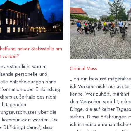
haffung neuer Stabsstelle am
t vorbei?
unverständlich, warum
Critical Mass
sende personelle und
„Ich bin bewusst mitgefahre
urelle Entscheidungen ohne
ich Verkehr nicht nur aus S
nformation oder Einbindung
kenne. Wer zuhört, mitfährt
dtrats außerhalb des nicht
den Menschen spricht, erken
ich tagenden
Dinge, die auf keiner Tages
tungsausschusses über die
stehen. Diese Erfahrungen 
 kommuniziert werden. Die
ich in meine ehrenamtliche 
 DL² dringt darauf, dass