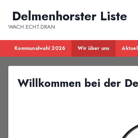
Inhalt
springen
Delmenhorster Liste
WACH.ECHT.DRAN
Kommunalwahl 2026
Wir über uns
Aktuel
Willkommen bei der De