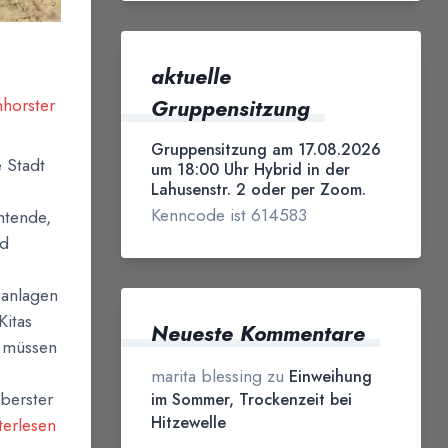
aktuelle
horster
Gruppensitzung
Gruppensitzung am 17.08.2026
 Stadt
um 18:00 Uhr Hybrid in der
Lahusenstr. 2 oder per Zoom.
Kenncode ist 614583
htende,
nd
sanlagen
Kitas
Neueste Kommentare
e müssen
marita blessing
zu
Einweihung
berster
im Sommer, Trockenzeit bei
Hitzewelle
terlesen