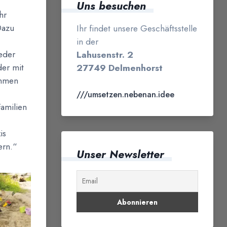
Uns besuchen
hr
Dazu
Ihr findet unsere Geschäftsstelle
in der
eder
Lahusenstr. 2
der mit
27749 Delmenhorst
ommen
///umsetzen.nebenan.idee
Familien
is
ern.“
Unser Newsletter