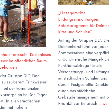
„Hitzegerechte
Bildungseinrichtungen:
Sofortprogramm für Delmen
Kitas und Schulen“
Antrag der Gruppe DL²: Die
Delmenhorst führt vor jeder
Sommersaison eine verpflic
horst erfrischt: Kostenloses
unbürokratische Mängel- u
asser im öffentlichen Raum
Funktionsabfrage für alle
 Behörden“
Verschattungs- und Lüftung
 der Gruppe DL²: Der
an städtischen Schulen und 
 zu sauberem Trinkwasser
durch. Festgestellte Defekt
ls Teil der kommunalen
durch das städtische
svorsorge an heißen Tagen
Gebäudemanagement mit o
rt. In allen städtischen
Priorität vor Einbruch…
wei
den mit hohem