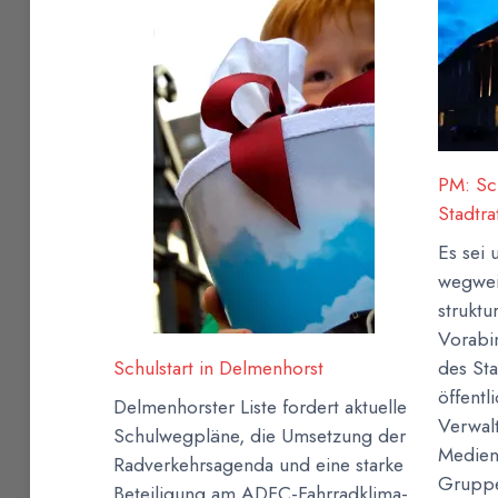
PM: Sc
Stadtra
Es sei 
wegwei
strukt
Vorabi
des Sta
Schulstart in Delmenhorst
öffentl
Delmenhorster Liste fordert aktuelle
Verwal
Schulwegpläne, die Umsetzung der
Medien
Radverkehrsagenda und eine starke
Gruppe
Beteiligung am ADFC-Fahrradklima-