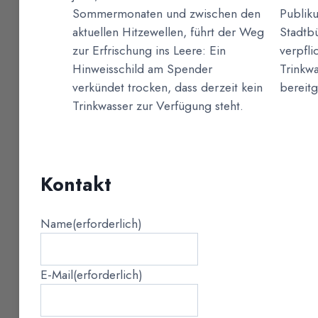
Sommermonaten und zwischen den
Publik
aktuellen Hitzewellen, führt der Weg
Stadtb
zur Erfrischung ins Leere: Ein
verpfli
Hinweisschild am Spender
Trinkw
verkündet trocken, dass derzeit kein
bereit
Trinkwasser zur Verfügung steht.
Kontakt
Name
(erforderlich)
E-Mail
(erforderlich)