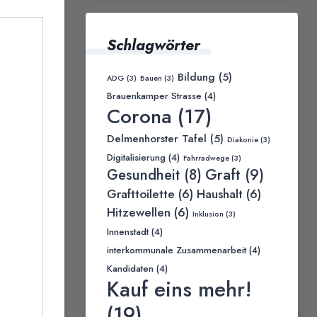
Schlagwörter
Bildung
(5)
ADG
(3)
Bauen
(3)
Brauenkamper Strasse
(4)
Corona
(17)
Delmenhorster Tafel
(5)
Diakonie
(3)
Digitalisierung
(4)
Fahrradwege
(3)
Graft
(9)
Gesundheit
(8)
Grafttoilette
(6)
Haushalt
(6)
Hitzewellen
(6)
Inklusion
(3)
Innenstadt
(4)
interkommunale Zusammenarbeit
(4)
Kandidaten
(4)
Kauf eins mehr!
(19)