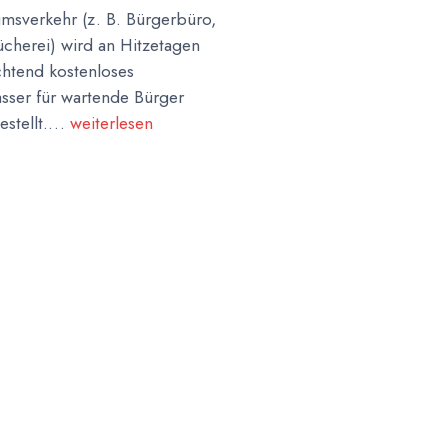
umsverkehr (z. B. Bürgerbüro,
ücherei) wird an Hitzetagen
chtend kostenloses
asser für wartende Bürger
gestellt.…
weiterlesen