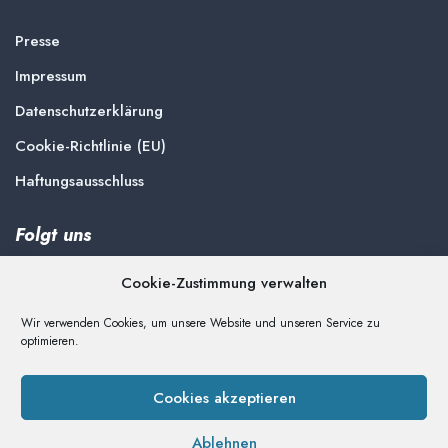
Presse
Impressum
Datenschutzerklärung
Cookie-Richtlinie (EU)
Haftungsausschluss
Folgt uns
Cookie-Zustimmung verwalten
Wir verwenden Cookies, um unsere Website und unseren Service zu
optimieren.
Spenden
Unterstützen Sie die Arbeit der Delmenhorster Liste
Cookies akzeptieren
Ablehnen