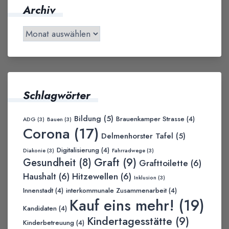
Archiv
Schlagwörter
Bildung
(5)
Brauenkamper Strasse
(4)
ADG
(3)
Bauen
(3)
Corona
(17)
Delmenhorster Tafel
(5)
Digitalisierung
(4)
Diakonie
(3)
Fahrradwege
(3)
Graft
(9)
Gesundheit
(8)
Grafttoilette
(6)
Haushalt
(6)
Hitzewellen
(6)
Inklusion
(3)
Innenstadt
(4)
interkommunale Zusammenarbeit
(4)
Kauf eins mehr!
(19)
Kandidaten
(4)
Kindertagesstätte
(9)
Kinderbetreuung
(4)