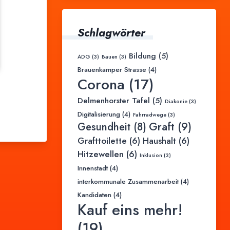
Schlagwörter
Bildung
(5)
ADG
(3)
Bauen
(3)
Brauenkamper Strasse
(4)
Corona
(17)
Delmenhorster Tafel
(5)
Diakonie
(3)
Digitalisierung
(4)
Fahrradwege
(3)
Graft
(9)
Gesundheit
(8)
Grafttoilette
(6)
Haushalt
(6)
Hitzewellen
(6)
Inklusion
(3)
Innenstadt
(4)
interkommunale Zusammenarbeit
(4)
Kandidaten
(4)
Kauf eins mehr!
(19)