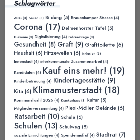
Schlagwörter
Bildung
(5)
Brauenkamper Strasse
(4)
ADG
(3)
Bauen
(3)
Corona
(17)
Delmenhorster Tafel
(5)
Digitalisierung
(4)
Diakonie
(3)
Fahrradwege
(3)
Graft
(9)
Gesundheit
(8)
Grafttoilette
(6)
Haushalt
(6)
Hitzewellen
(6)
Inklusion
(3)
Innenstadt
(4)
interkommunale Zusammenarbeit
(4)
Kauf eins mehr!
(19)
Kandidaten
(4)
Kindertagesstätte
(9)
Kinderbetreuung
(4)
Klimamusterstadt
(18)
Kita
(6)
kultur
(5)
Kommunalwahl 2026
(4)
Krankenhaus
(3)
Plexi-Möller Gelände
(6)
Mitgliederversammlung
(4)
Ratsarbeit
(10)
Schule
(5)
Schulen
(13)
Schulweg
(5)
Stadtrat
(7)
soziale Einrichtungen
(4)
Spendenaufruf
(4)