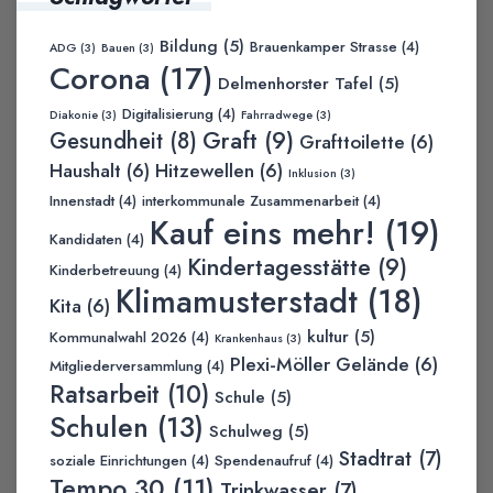
Bildung
(5)
Brauenkamper Strasse
(4)
ADG
(3)
Bauen
(3)
Corona
(17)
Delmenhorster Tafel
(5)
Digitalisierung
(4)
Diakonie
(3)
Fahrradwege
(3)
Graft
(9)
Gesundheit
(8)
Grafttoilette
(6)
Haushalt
(6)
Hitzewellen
(6)
Inklusion
(3)
Innenstadt
(4)
interkommunale Zusammenarbeit
(4)
Kauf eins mehr!
(19)
Kandidaten
(4)
Kindertagesstätte
(9)
Kinderbetreuung
(4)
Klimamusterstadt
(18)
Kita
(6)
kultur
(5)
Kommunalwahl 2026
(4)
Krankenhaus
(3)
Plexi-Möller Gelände
(6)
Mitgliederversammlung
(4)
Ratsarbeit
(10)
Schule
(5)
Schulen
(13)
Schulweg
(5)
Stadtrat
(7)
soziale Einrichtungen
(4)
Spendenaufruf
(4)
Tempo 30
(11)
Trinkwasser
(7)