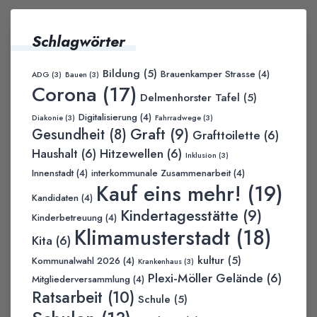
Schlagwörter
Bildung
(5)
Brauenkamper Strasse
(4)
ADG
(3)
Bauen
(3)
Corona
(17)
Delmenhorster Tafel
(5)
Digitalisierung
(4)
Diakonie
(3)
Fahrradwege
(3)
Graft
(9)
Gesundheit
(8)
Grafttoilette
(6)
Haushalt
(6)
Hitzewellen
(6)
Inklusion
(3)
Innenstadt
(4)
interkommunale Zusammenarbeit
(4)
Kauf eins mehr!
(19)
Kandidaten
(4)
Kindertagesstätte
(9)
Kinderbetreuung
(4)
Klimamusterstadt
(18)
Kita
(6)
kultur
(5)
Kommunalwahl 2026
(4)
Krankenhaus
(3)
Plexi-Möller Gelände
(6)
Mitgliederversammlung
(4)
Ratsarbeit
(10)
Schule
(5)