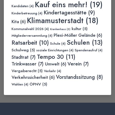
Kauf eins mehr!
(19)
Kandidaten
(4)
Kindertagesstätte
(9)
Kinderbetreuung
(4)
Klimamusterstadt
(18)
Kita
(6)
kultur
(5)
Kommunalwahl 2026
(4)
Krankenhaus
(3)
Plexi-Möller Gelände
(6)
Mitgliederversammlung
(4)
Schulen
(13)
Ratsarbeit
(10)
Schule
(4)
Schulweg
(5)
soziale Einrichtungen
(4)
Spendenaufruf
(4)
Tempo 30
(11)
Stadtrat
(7)
Trinkwasser
(7)
Verein
(7)
Umwelt
(6)
Vergaberecht
(5)
Verkehr
(4)
Vorstandssitzung
(8)
Verkehrssicherheit
(6)
ÖPNV
(5)
Wahlen
(4)