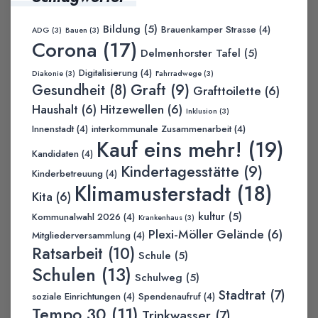
Bildung
(5)
Brauenkamper Strasse
(4)
ADG
(3)
Bauen
(3)
Corona
(17)
Delmenhorster Tafel
(5)
Digitalisierung
(4)
Diakonie
(3)
Fahrradwege
(3)
Graft
(9)
Gesundheit
(8)
Grafttoilette
(6)
Haushalt
(6)
Hitzewellen
(6)
Inklusion
(3)
Innenstadt
(4)
interkommunale Zusammenarbeit
(4)
Kauf eins mehr!
(19)
Kandidaten
(4)
Kindertagesstätte
(9)
Kinderbetreuung
(4)
Klimamusterstadt
(18)
Kita
(6)
kultur
(5)
Kommunalwahl 2026
(4)
Krankenhaus
(3)
Plexi-Möller Gelände
(6)
Mitgliederversammlung
(4)
Ratsarbeit
(10)
Schule
(5)
Schulen
(13)
Schulweg
(5)
Stadtrat
(7)
soziale Einrichtungen
(4)
Spendenaufruf
(4)
Tempo 30
(11)
Trinkwasser
(7)