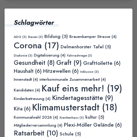
Schlagwörter
Bildung
(5)
Brauenkamper Strasse
(4)
ADG
(3)
Bauen
(3)
Corona
(17)
Delmenhorster Tafel
(5)
Digitalisierung
(4)
Diakonie
(3)
Fahrradwege
(3)
Graft
(9)
Gesundheit
(8)
Grafttoilette
(6)
Haushalt
(6)
Hitzewellen
(6)
Inklusion
(3)
Innenstadt
(4)
interkommunale Zusammenarbeit
(4)
Kauf eins mehr!
(19)
Kandidaten
(4)
Kindertagesstätte
(9)
Kinderbetreuung
(4)
Klimamusterstadt
(18)
Kita
(6)
kultur
(5)
Kommunalwahl 2026
(4)
Krankenhaus
(3)
Plexi-Möller Gelände
(6)
Mitgliederversammlung
(4)
Ratsarbeit
(10)
Schule
(5)