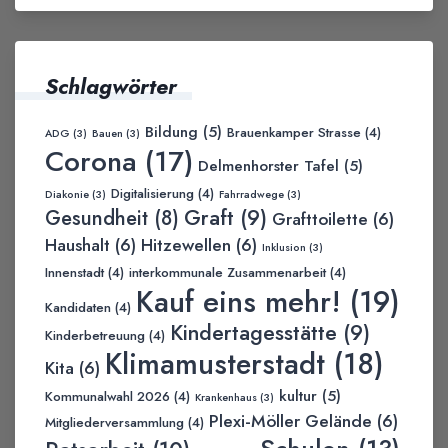
Schlagwörter
Bildung
(5)
Brauenkamper Strasse
(4)
ADG
(3)
Bauen
(3)
Corona
(17)
Delmenhorster Tafel
(5)
Digitalisierung
(4)
Diakonie
(3)
Fahrradwege
(3)
Graft
(9)
Gesundheit
(8)
Grafttoilette
(6)
Haushalt
(6)
Hitzewellen
(6)
Inklusion
(3)
Innenstadt
(4)
interkommunale Zusammenarbeit
(4)
Kauf eins mehr!
(19)
Kandidaten
(4)
Kindertagesstätte
(9)
Kinderbetreuung
(4)
Klimamusterstadt
(18)
Kita
(6)
kultur
(5)
Kommunalwahl 2026
(4)
Krankenhaus
(3)
Plexi-Möller Gelände
(6)
Mitgliederversammlung
(4)