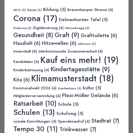
Bildung
(5)
Brauenkamper Strasse
(4)
ADG
(3)
Bauen
(3)
Corona
(17)
Delmenhorster Tafel
(5)
Digitalisierung
(4)
Diakonie
(3)
Fahrradwege
(3)
Graft
(9)
Gesundheit
(8)
Grafttoilette
(6)
Haushalt
(6)
Hitzewellen
(6)
Inklusion
(3)
Innenstadt
(4)
interkommunale Zusammenarbeit
(4)
Kauf eins mehr!
(19)
Kandidaten
(4)
Kindertagesstätte
(9)
Kinderbetreuung
(4)
Klimamusterstadt
(18)
Kita
(6)
kultur
(5)
Kommunalwahl 2026
(4)
Krankenhaus
(3)
Plexi-Möller Gelände
(6)
Mitgliederversammlung
(4)
Ratsarbeit
(10)
Schule
(5)
Schulen
(13)
Schulweg
(5)
Stadtrat
(7)
soziale Einrichtungen
(4)
Spendenaufruf
(4)
Tempo 30
(11)
Trinkwasser
(7)