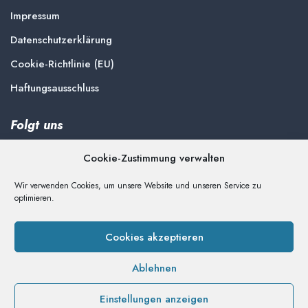
Impressum
Datenschutzerklärung
Cookie-Richtlinie (EU)
Haftungsausschluss
Folgt uns
Cookie-Zustimmung verwalten
Wir verwenden Cookies, um unsere Website und unseren Service zu
optimieren.
Spenden
Unterstützen Sie die Arbeit der Delmenhorster Liste
Cookies akzeptieren
Ablehnen
Einstellungen anzeigen
Copyright © 2026 Delmenhorster Liste
|
Proudly powered by: