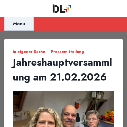
Inhalt
springen
Menu
in eigener Sache
Pressemitteilung
Jahreshauptversamml
ung am 21.02.2026