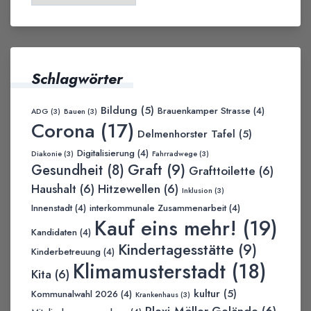
Schlagwörter
Bildung
(5)
Brauenkamper Strasse
(4)
ADG
(3)
Bauen
(3)
Corona
(17)
Delmenhorster Tafel
(5)
Digitalisierung
(4)
Diakonie
(3)
Fahrradwege
(3)
Graft
(9)
Gesundheit
(8)
Grafttoilette
(6)
Haushalt
(6)
Hitzewellen
(6)
Inklusion
(3)
Innenstadt
(4)
interkommunale Zusammenarbeit
(4)
Kauf eins mehr!
(19)
Kandidaten
(4)
Kindertagesstätte
(9)
Kinderbetreuung
(4)
Klimamusterstadt
(18)
Kita
(6)
kultur
(5)
Kommunalwahl 2026
(4)
Krankenhaus
(3)
Plexi-Möller Gelände
(6)