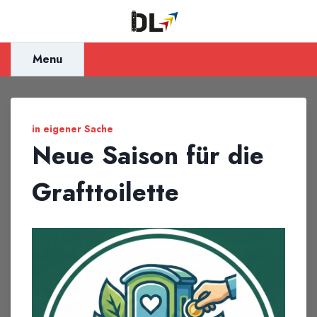
Inhalt
springen
Menu
in eigener Sache
Neue Saison für die
Grafttoilette