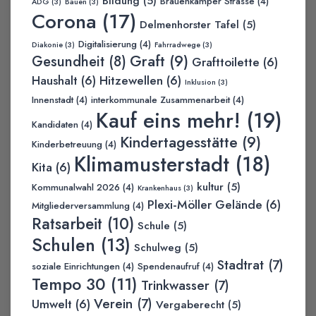
Bildung
(5)
Brauenkamper Strasse
(4)
ADG
(3)
Bauen
(3)
Corona
(17)
Delmenhorster Tafel
(5)
Digitalisierung
(4)
Diakonie
(3)
Fahrradwege
(3)
Graft
(9)
Gesundheit
(8)
Grafttoilette
(6)
Haushalt
(6)
Hitzewellen
(6)
Inklusion
(3)
Innenstadt
(4)
interkommunale Zusammenarbeit
(4)
Kauf eins mehr!
(19)
Kandidaten
(4)
Kindertagesstätte
(9)
Kinderbetreuung
(4)
Klimamusterstadt
(18)
Kita
(6)
kultur
(5)
Kommunalwahl 2026
(4)
Krankenhaus
(3)
Plexi-Möller Gelände
(6)
Mitgliederversammlung
(4)
Ratsarbeit
(10)
Schule
(5)
Schulen
(13)
Schulweg
(5)
Stadtrat
(7)
soziale Einrichtungen
(4)
Spendenaufruf
(4)
Tempo 30
(11)
Trinkwasser
(7)
Verein
(7)
Umwelt
(6)
Vergaberecht
(5)