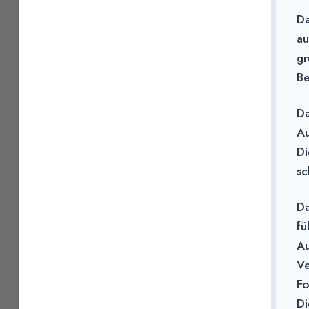
Da
au
gr
Be
Da
Au
Di
sc
Da
fü
Au
Ve
Fo
Di