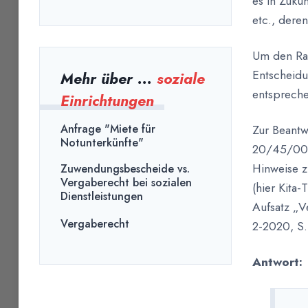
es in Zuku
etc., dere
Um den Rat
Entscheidu
Mehr über ...
soziale
entspreche
Einrichtungen
Zur Beantw
Anfrage "Miete für
Notunterkünfte"
20/45/001/
Hinweise z
Zuwendungsbescheide vs.
Vergaberecht bei sozialen
(hier Kita
Dienstleistungen
Aufsatz „V
Vergaberecht
2-2020, S. 
Antwort: