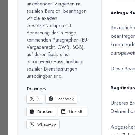
anstehenden Vergaben im
sozialen Bereich, beantragen
Anfrage de
wir die exakten
Gesetzesvorlagen mit
Bezüglich 
Benennung der in Frage
beantragen
kommenden Paragraphen (EU-
kommenden
Vergaberecht, GWB, SGB),
europaweit
auf deren Basis eine
europaweite Ausschreibung
Diese Bean
sozialer Dienstleistungen
unabdingbar sind.
Begründun
Teilen mit:
X
Facebook
Unseres Era
Delmenhors
Drucken
LinkedIn
WhatsApp
Abgesehen 