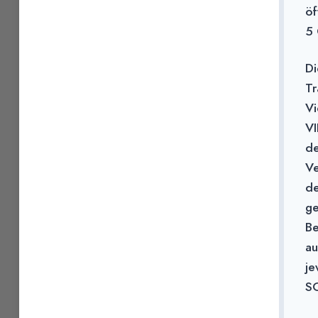
öf
5
Di
Tr
Vi
VI
de
Ve
de
ge
Be
au
je
SG