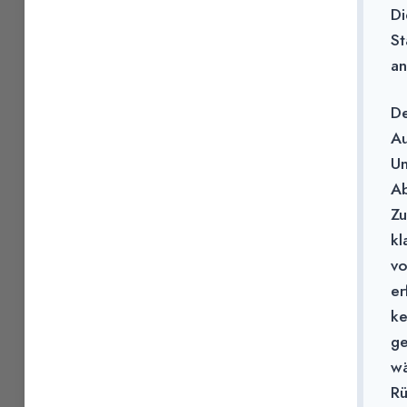
Di
St
an
De
Au
Un
Ab
Zu
kl
vo
er
ke
ge
wä
Rü