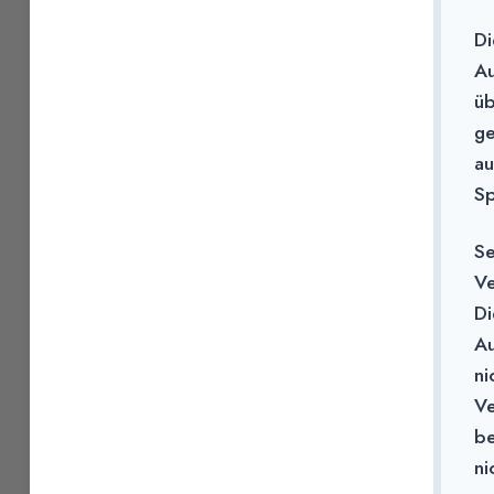
Di
Au
üb
ge
au
Sp
Se
Ve
Di
Au
ni
Ve
be
ni