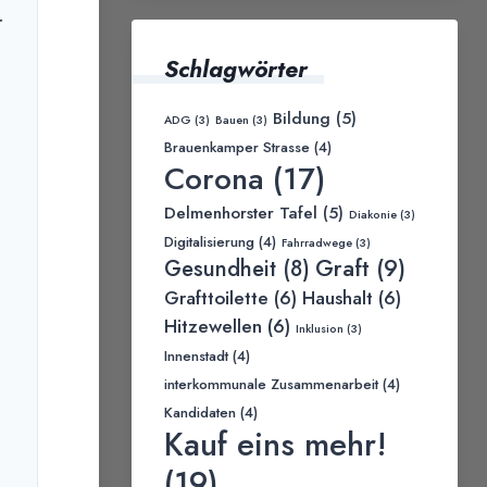
r
Schlagwörter
Bildung
(5)
ADG
(3)
Bauen
(3)
Brauenkamper Strasse
(4)
Corona
(17)
Delmenhorster Tafel
(5)
Diakonie
(3)
Digitalisierung
(4)
Fahrradwege
(3)
Graft
(9)
Gesundheit
(8)
Grafttoilette
(6)
Haushalt
(6)
n
Hitzewellen
(6)
Inklusion
(3)
Innenstadt
(4)
interkommunale Zusammenarbeit
(4)
Kandidaten
(4)
Kauf eins mehr!
(19)