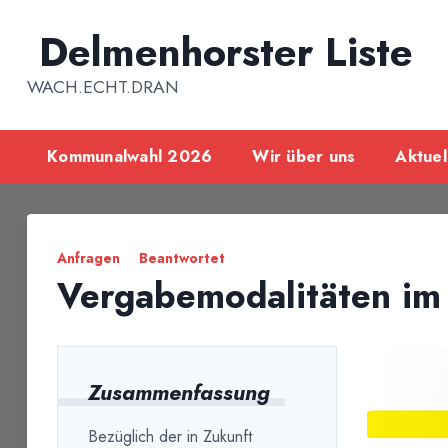
Inhalt
springen
Delmenhorster Liste
WACH.ECHT.DRAN
Kommunalwahl 2026
Wir über uns
Aktuel
Anfragen
Beantwortet
Vergabemodalitäten im 
Zusammenfassung
Bezüglich der in Zukunft