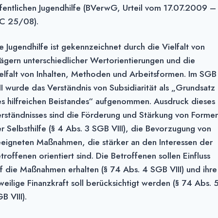
fentlichen Jugendhilfe (BVerwG, Urteil vom 17.07.2009 –
 C 25/08).
e Jugendhilfe ist gekennzeichnet durch die Vielfalt von
ägern unterschiedlicher Wert­orientierungen und die
elfalt von Inhalten, Methoden und Arbeitsformen. Im SGB
II wurde das Verständnis von Subsidiarität als „Grundsatz
s hilfreichen Bei­standes“ aufge­nommen. Ausdruck dieses
rständnisses sind die Förderung und Stär­kung von Forme
r Selbsthilfe (§ 4 Abs. 3 SGB VIII), die Bevorzugung von
eigne­ten Maßnahmen, die stärker an den Interessen der
troffenen orientiert sind. Die Betroffenen sollen Einfluss
f die Maßnahmen erhalten (§ 74 Abs. 4 SGB VIII) und ihre
weilige Finanzkraft soll berücksichtigt werden (§ 74 Abs. 
B VIII).