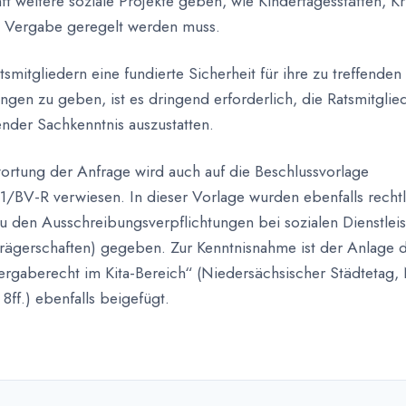
nft weitere soziale Projekte geben, wie Kindertagesstätten, K
n Vergabe geregelt werden muss.
smitgliedern eine fundierte Sicherheit für ihre zu treffenden
ngen zu geben, ist es dringend erforderlich, die Ratsmitglie
nder Sachkenntnis auszustatten.
ortung der Anfrage wird auch auf die Beschlussvorlage
BV-R ver­wiesen. In dieser Vorlage wurden ebenfalls rechtl
u den Ausschreibungs­verpflichtungen bei sozialen Dienstlei
-Trägerschaften) gegeben. Zur Kenntnisnahme ist der Anlage 
ergaberecht im Kita-Bereich“ (Niedersächsischer Städtetag
8ff.) ebenfalls beigefügt.