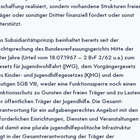
schaffung realisiert, sondern vorhandene Strukturen freie
äger oder sonstiger Dritter finanziell fördert oder sonst
terstützt.
s Subsidiaritätsprinzip beinhaltet bereits seit der
chtsprechung des Bundesverfas­sungs­gerichts Mitte der
er Jahre (Urteil vom 18.07.1967 – 2 BvF 3/62 u.a.) zum
setz für Jugendwohlfahrt (JWG), dem Vorgängergesetz
s Kinder- und Jugendhil­fegesetzes (KJHG) und dem
utigen SGB VIII, weder eine Funktionssperre noch einen
nktionsschutz zu Gunsten der freien Träger und zu Laste
r öffentlichen Träger der Jugendhilfe. Die Gesamt­
rantwortung für ein aufgabengerechtes Angebot mit den
forderlichen Einrich­tungen, Diensten und Veranstaltungen
d damit eine plurale jugendhilfepolitische Infra­struktur
egt in der Gesamtverantwortung der Träger der