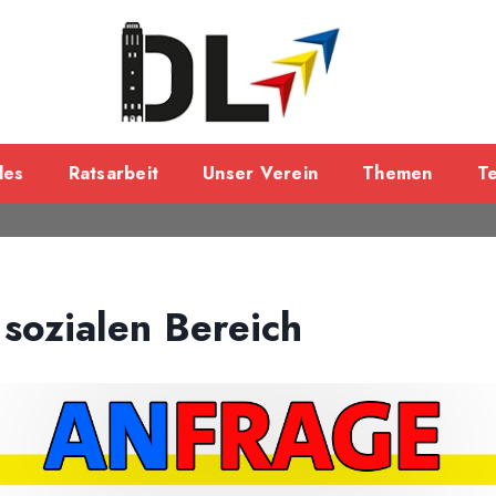
les
Ratsarbeit
Unser Verein
Themen
T
sozialen Bereich