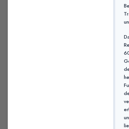
Be
Tr
un
Da
Re
60
Ge
de
he
Fu
de
ve
er
un
li