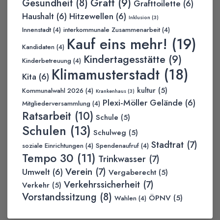
Graft
(9)
Gesundheit
(8)
Grafttoilette
(6)
Haushalt
(6)
Hitzewellen
(6)
Inklusion
(3)
Innenstadt
(4)
interkommunale Zusammenarbeit
(4)
Kauf eins mehr!
(19)
Kandidaten
(4)
Kindertagesstätte
(9)
Kinderbetreuung
(4)
Klimamusterstadt
(18)
Kita
(6)
kultur
(5)
Kommunalwahl 2026
(4)
Krankenhaus
(3)
Plexi-Möller Gelände
(6)
Mitgliederversammlung
(4)
Ratsarbeit
(10)
Schule
(5)
Schulen
(13)
Schulweg
(5)
Stadtrat
(7)
soziale Einrichtungen
(4)
Spendenaufruf
(4)
Tempo 30
(11)
Trinkwasser
(7)
Verein
(7)
Umwelt
(6)
Vergaberecht
(5)
Verkehrssicherheit
(7)
Verkehr
(5)
Vorstandssitzung
(8)
ÖPNV
(5)
Wahlen
(4)