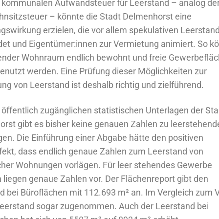
r kommunalen Aufwandsteuer für Leerstand – analog de
nsitzsteuer – könnte die Stadt Delmenhorst eine
gswirkung erzielen, die vor allem spekulativen Leerstan
det und Eigentümer:innen zur Vermietung animiert. So k
ender Wohnraum endlich bewohnt und freie Gewerbeflä
genutzt werden. Eine Prüfung dieser Möglichkeiten zur
ng von Leerstand ist deshalb richtig und zielführend.
 öffentlich zugänglichen statistischen Unterlagen der Sta
rst gibt es bisher keine genauen Zahlen zu leerstehend
en.
Die Einführung einer Abgabe hätte den positiven
ekt, dass endlich genaue Zahlen zum Leerstand von
her Wohnungen vorlägen. Für leer stehendes Gewerbe
 liegen genaue Zahlen vor. Der Flächenreport gibt den
d bei Büroflächen mit 112.693 m² an. Im Vergleich zum V
Leerstand sogar zugenommen. Auch der Leerstand bei