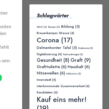
iner
Schlagwörter
Bildung
(5)
keiten
ADG
(3)
Bauen
(3)
Brauenkamper Strasse
(4)
ien
Corona
(17)
Delmenhorster Tafel
(5)
iehlt
Diakonie
(3)
Digitalisierung
(4)
Fahrradwege
(3)
Graft
(9)
Gesundheit
(8)
 sein.
Grafttoilette
(6)
Haushalt
(6)
Hitzewellen
(6)
Inklusion
(3)
Innenstadt
(4)
interkommunale Zusammenarbeit
(4)
Kandidaten
(4)
Kauf eins mehr!
(19)