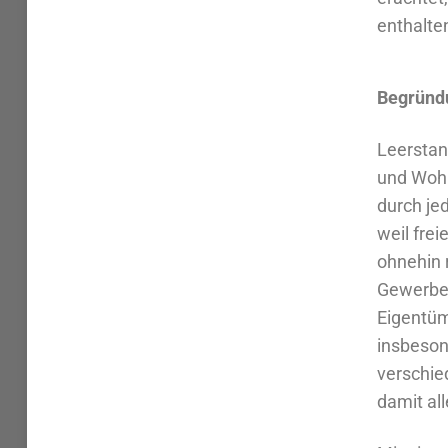
enthalte
Begründ
Leerstand
und Wohn
durch je
weil fre
ohnehin 
Gewerbef
Eigentüm
insbeson
verschie
damit al