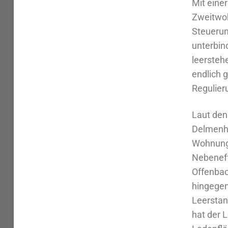
Mit eine
Zweitwoh
Steuerun
unterbin
leersteh
endlich 
Regulieru
Laut den
Delmenho
Wohnung
Nebeneff
Offenbac
hingegen
Leerstan
hat der 