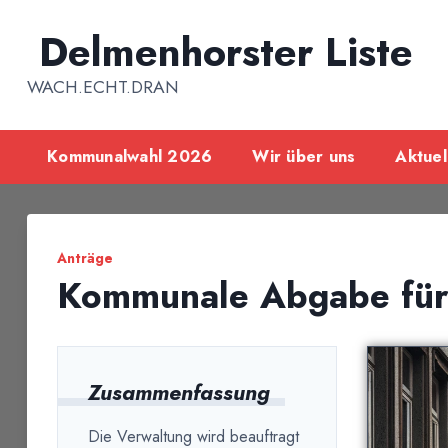
Inhalt
springen
Delmenhorster Liste
WACH.ECHT.DRAN
Kommunalwahl 2026
Wir über uns
Aktuel
Anträge
Kommunale Abgabe für
Zusammenfassung
Die Verwaltung wird beauftragt