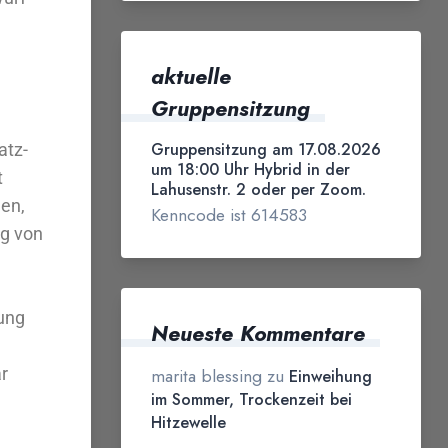
aktuelle
Gruppensitzung
Gruppensitzung am 17.08.2026
atz-
um 18:00 Uhr Hybrid in der
t
Lahusenstr. 2 oder per Zoom.
en,
Kenncode ist 614583
ng von
ung
Neueste Kommentare
marita blessing
zu
ar
Einweihung
im Sommer, Trockenzeit bei
Hitzewelle