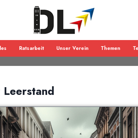
les
Ratsarbeit
Unser Verein
Themen
T
 Leerstand