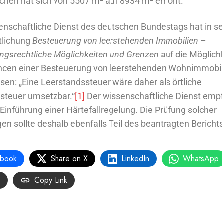
chen hat sich von 5507 m² auf 8934 m² erhöht.
enschaftliche Dienst des deutschen Bundestags hat in se
tlichung
Besteuerung von leerstehenden Immobilien –
ngsrechtliche Möglichkeiten und Grenzen
auf die Möglich
cen einer Besteuerung von leerstehenden Wohnimmobil
sen: „Eine Leerstandssteuer wäre daher als örtliche
steuer umsetzbar.“
[1]
Der wissenschaftliche Dienst empf
 Einführung einer Härtefallregelung. Die Prüfung solcher
en sollte deshalb ebenfalls Teil des beantragten Berichts
ebook
Share on X
LinkedIn
WhatsApp
l
Copy Link