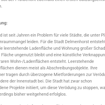
n.
ung:
 ist seit Jahren ein Problem für viele Städte, die unter Pl
raummangel leiden. Für die Stadt Delmenhorst entsteh
de leerstehende Ladenfläche und Wohnung großer Schad
ie Fläche ungenutzt bleibt und eine künstliche Verknappu
raren Wohn-/Ladenflächen entsteht. Leerstehende
lächen dienen meist als Abschreibungsobjekte. Ihre
er tragen durch überzogene Mietforderungen zur Veröd
dere der Innenstadt bei. Die Stadt hat zwar schon
dene Projekte initiiert, um diese Verödung zu stoppen, w
lerdings bisher weitgehend erfolglos.