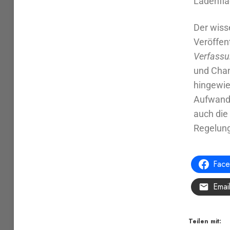
Ladenflä
Der wiss
Veröffen
Verfassu
und Chan
hingewie
Aufwand
auch die
Regelung
Fac
Emai
Teilen mit: