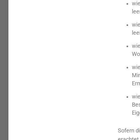
wie
le
wie
le
wie
Wo
wie
Min
Erm
wie
Bes
Ei
Sofern d
erachtet