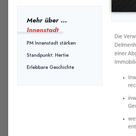
Mehr über ...
Innenstadt
Die Verw
PM Innenstadt stärken
Delmenho
einer Ab
Standpunkt: Hertie
Immobili
Erlebbare Geschichte
Inw
rec
inw
Ge
wel
en