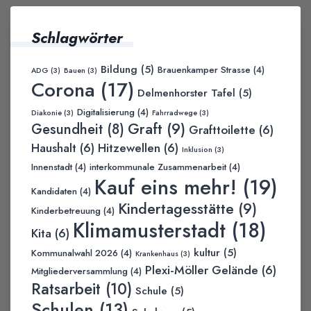
Schlagwörter
Bildung
(5)
Brauenkamper Strasse
(4)
ADG
(3)
Bauen
(3)
Corona
(17)
Delmenhorster Tafel
(5)
Digitalisierung
(4)
Diakonie
(3)
Fahrradwege
(3)
Graft
(9)
Gesundheit
(8)
Grafttoilette
(6)
Haushalt
(6)
Hitzewellen
(6)
Inklusion
(3)
Innenstadt
(4)
interkommunale Zusammenarbeit
(4)
Kauf eins mehr!
(19)
Kandidaten
(4)
Kindertagesstätte
(9)
Kinderbetreuung
(4)
Klimamusterstadt
(18)
Kita
(6)
kultur
(5)
Kommunalwahl 2026
(4)
Krankenhaus
(3)
Plexi-Möller Gelände
(6)
Mitgliederversammlung
(4)
Ratsarbeit
(10)
Schule
(5)
Schulen
(13)