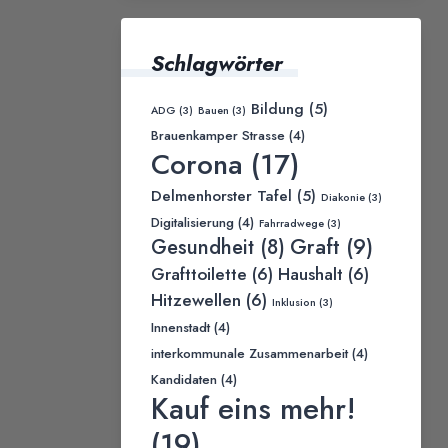
Schlagwörter
Bildung
(5)
ADG
(3)
Bauen
(3)
Brauenkamper Strasse
(4)
Corona
(17)
Delmenhorster Tafel
(5)
Diakonie
(3)
Digitalisierung
(4)
Fahrradwege
(3)
Graft
(9)
Gesundheit
(8)
Grafttoilette
(6)
Haushalt
(6)
Hitzewellen
(6)
Inklusion
(3)
Innenstadt
(4)
interkommunale Zusammenarbeit
(4)
Kandidaten
(4)
Kauf eins mehr!
(19)