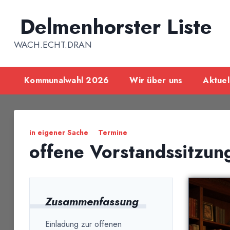
Inhalt
springen
Delmenhorster Liste
WACH.ECHT.DRAN
Kommunalwahl 2026
Wir über uns
Aktuel
in eigener Sache
Termine
offene Vorstandssitzu
Zusammenfassung
Einladung zur offenen