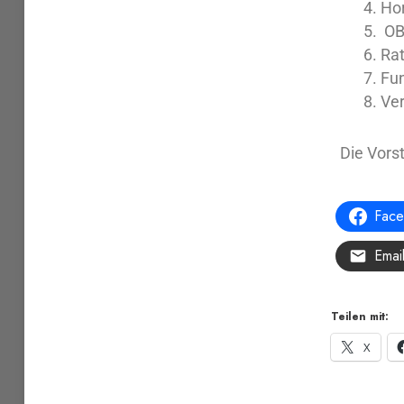
Hor
OB
Ra
Fun
Ve
Die Vorst
Fac
Emai
Teilen mit:
X