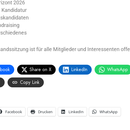
izont 2026
 Kandidatur
tskandidaten
draising
rschiedenes
andssitzung ist für alle Mitglieder und Interessenten offe
ebook
Share on X
LinkedIn
WhatsApp
l
Copy Link
Facebook
Drucken
LinkedIn
WhatsApp