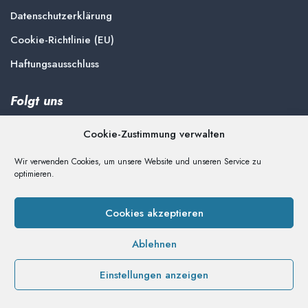
Datenschutzerklärung
Cookie-Richtlinie (EU)
Haftungsausschluss
Folgt uns
Cookie-Zustimmung verwalten
Wir verwenden Cookies, um unsere Website und unseren Service zu
optimieren.
Spenden
Unterstützen Sie die Arbeit der Delmenhorster Liste
Cookies akzeptieren
Ablehnen
Einstellungen anzeigen
Copyright © 2026 Delmenhorster Liste
|
Proudly powered by:
WordPress
|
Theme:
NewsDot