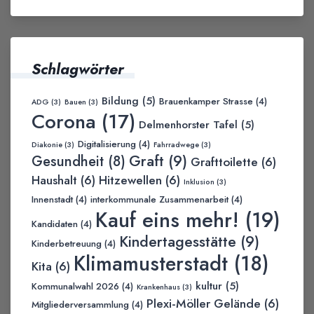
Schlagwörter
Bildung
(5)
Brauenkamper Strasse
(4)
ADG
(3)
Bauen
(3)
Corona
(17)
Delmenhorster Tafel
(5)
Digitalisierung
(4)
Diakonie
(3)
Fahrradwege
(3)
Graft
(9)
Gesundheit
(8)
Grafttoilette
(6)
Haushalt
(6)
Hitzewellen
(6)
Inklusion
(3)
Innenstadt
(4)
interkommunale Zusammenarbeit
(4)
Kauf eins mehr!
(19)
Kandidaten
(4)
Kindertagesstätte
(9)
Kinderbetreuung
(4)
Klimamusterstadt
(18)
Kita
(6)
kultur
(5)
Kommunalwahl 2026
(4)
Krankenhaus
(3)
Plexi-Möller Gelände
(6)
Mitgliederversammlung
(4)