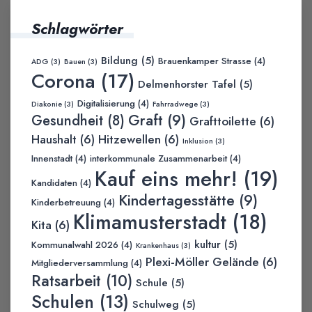
Schlagwörter
Bildung
(5)
Brauenkamper Strasse
(4)
ADG
(3)
Bauen
(3)
Corona
(17)
Delmenhorster Tafel
(5)
Digitalisierung
(4)
Diakonie
(3)
Fahrradwege
(3)
Graft
(9)
Gesundheit
(8)
Grafttoilette
(6)
Haushalt
(6)
Hitzewellen
(6)
Inklusion
(3)
Innenstadt
(4)
interkommunale Zusammenarbeit
(4)
Kauf eins mehr!
(19)
Kandidaten
(4)
Kindertagesstätte
(9)
Kinderbetreuung
(4)
Klimamusterstadt
(18)
Kita
(6)
kultur
(5)
Kommunalwahl 2026
(4)
Krankenhaus
(3)
Plexi-Möller Gelände
(6)
Mitgliederversammlung
(4)
Ratsarbeit
(10)
Schule
(5)
Schulen
(13)
Schulweg
(5)